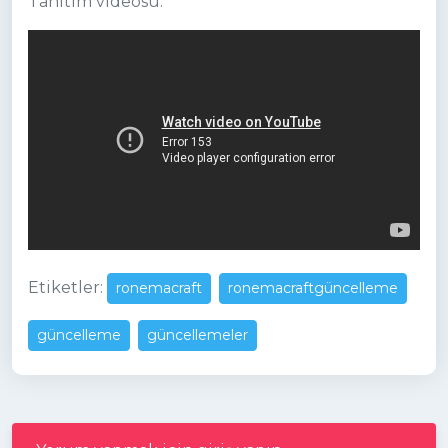
Tanıtım videosu:
Etiketler:
ronemacraft
ronemacraftgüncelleme
güncelleme
güncellemeler