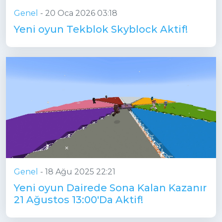
Genel
-
20 Oca 2026 03:18
Yeni oyun Tekblok Skyblock Aktif!
Genel
-
18 Ağu 2025 22:21
Yeni oyun Dairede Sona Kalan Kazanır
21 Ağustos 13:00'Da Aktif!