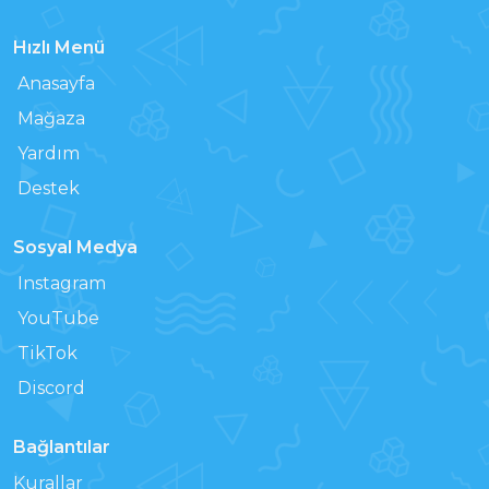
Hızlı Menü
Anasayfa
Mağaza
Yardım
Destek
Sosyal Medya
Instagram
YouTube
TikTok
Discord
Bağlantılar
Kurallar