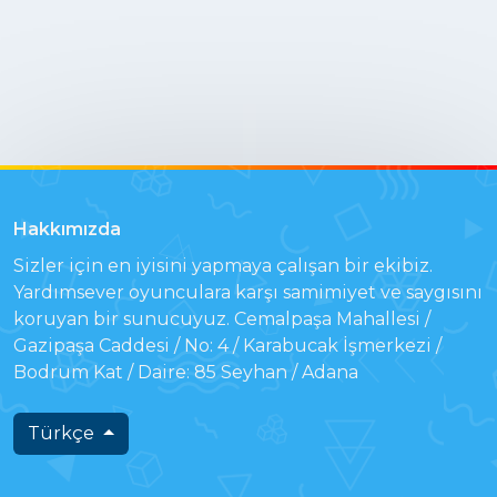
Hakkımızda
Sizler için en iyisini yapmaya çalışan bir ekibiz.
Yardımsever oyunculara karşı samimiyet ve saygısını
koruyan bir sunucuyuz. Cemalpaşa Mahallesi /
Gazipaşa Caddesi / No: 4 / Karabucak İşmerkezi /
Bodrum Kat / Daire: 85 Seyhan / Adana
Türkçe