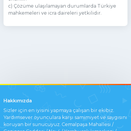
c) Çözüme ulaşılamayan durumlarda Türkiye
mahkemeleri ve icra daireleri yetkilidir.
Hakkımızda
Sizler için en iyisini yapmaya çalışan bir ekibiz.
Yardımsever oyunculara karşı samimiyet ve saygısını
koruyan bir sunucuyuz. Cemalpaşa Mahallesi /