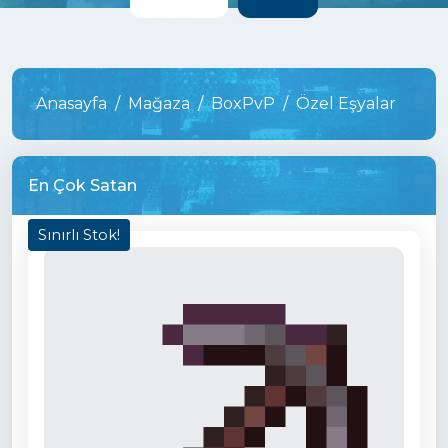
Anasayfa
Mağaza
BoxPvP
Özel Eşyalar
En Çok Satan
Sınırlı Stok!