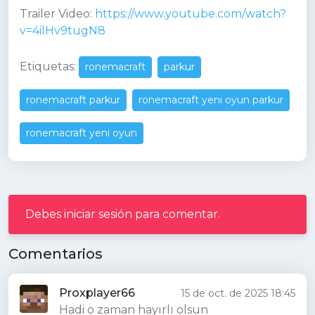
Trailer Video:
https://www.youtube.com/watch?
v=4ilHv9tugN8
Etiquetas:
ronemacraft
parkur
ronemacraft parkur
ronemacraft yeni oyun parkur
ronemacraft yeni oyun
Debes iniciar sesión para comentar.
Comentarios
Proxplayer66
15 de oct. de 2025 18:45
Hadi o zaman hayırlı olsun