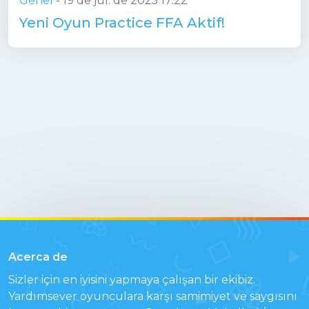
Genel
-
19 de jul. de 2025 17:22
Yeni Oyun Practice FFA Aktif!
Acerca de
Sizler için en iyisini yapmaya çalışan bir ekibiz.
Yardımsever oyunculara karşı samimiyet ve saygısını