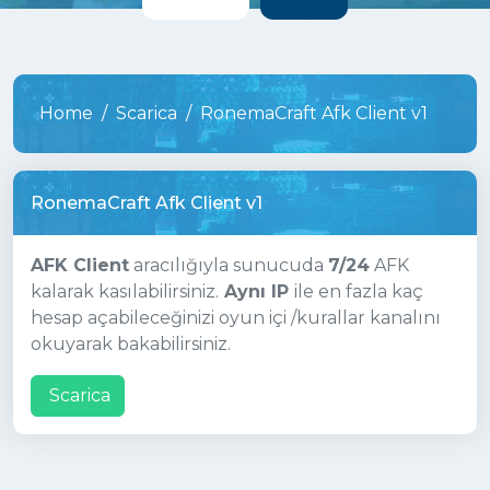
Home
Scarica
RonemaCraft Afk Client v1
RonemaCraft Afk Client v1
AFK Client
aracılığıyla sunucuda
7/24
AFK
kalarak kasılabilirsiniz.
Aynı IP
ile en fazla kaç
hesap açabileceğinizi oyun içi /kurallar kanalını
okuyarak bakabilirsiniz.
Scarica