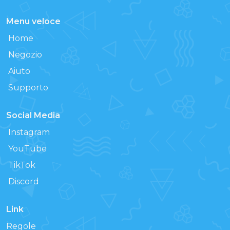
Menu veloce
Home
Negozio
Aiuto
Supporto
Social Media
Instagram
YouTube
TikTok
Discord
Link
Regole