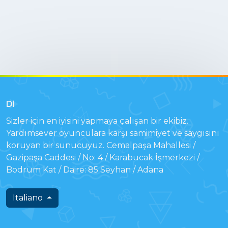
Di
Sizler için en iyisini yapmaya çalışan bir ekibiz.
Yardımsever oyunculara karşı samimiyet ve saygısını
koruyan bir sunucuyuz. Cemalpaşa Mahallesi /
Gazipaşa Caddesi / No: 4 / Karabucak İşmerkezi /
Bodrum Kat / Daire: 85 Seyhan / Adana
Italiano