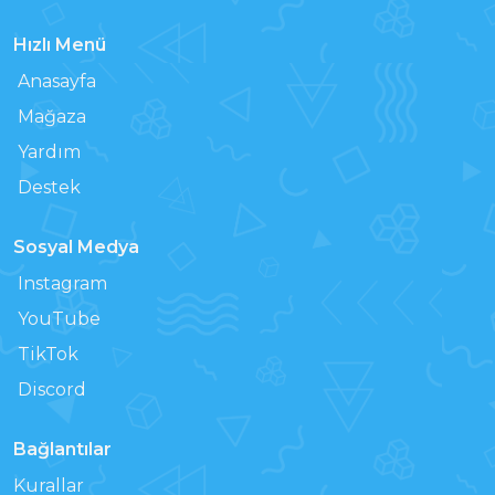
Hızlı Menü
Anasayfa
Mağaza
Yardım
Destek
Sosyal Medya
Instagram
YouTube
TikTok
Discord
Bağlantılar
Kurallar