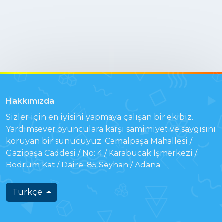
Hakkımızda
Sizler için en iyisini yapmaya çalışan bir ekibiz.
Yardımsever oyunculara karşı samimiyet ve saygısını
koruyan bir sunucuyuz. Cemalpaşa Mahallesi /
Gazipaşa Caddesi / No: 4 / Karabucak İşmerkezi /
Bodrum Kat / Daire: 85 Seyhan / Adana
Türkçe