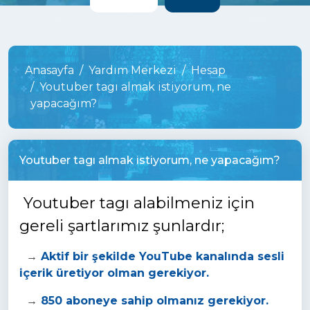
Anasayfa
Yardım Merkezi
Hesap
Youtuber tagı almak istiyorum, ne
yapacağım?
Youtuber tagı almak istiyorum, ne yapacağım?
Youtuber tagı alabilmeniz için
gereli şartlarımız şunlardır;
→
Aktif bir şekilde YouTube kanalında sesli
içerik üretiyor olman gerekiyor.
→
850 aboneye sahip olmanız gerekiyor.