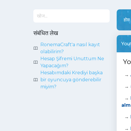
होम
संबंधित लेख
You
RonemaCraft'a nasıl kayıt
olabilirim?
Hesap Şifremi Unuttum Ne
You
Yapacağım?
Hesabımdaki Krediyi başka
→
bir oyuncuya gönderebilir
→
miyim?
→
alm
→
→