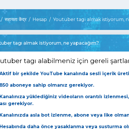
सहायता केंद्र
Hesap
Youtuber tagı almak istiyorum, 
tuber tagı almak istiyorum, ne yapacağım?
tuber tagı alabilmeniz için gereli şartla
Aktif bir şekilde YouTube kanalında sesli içerik üre
850 aboneye sahip olmanız gerekiyor.
Kanalınıza yüklediğiniz videoların orantılı izlenmesi,
ası gerekiyor.
Kanalınızda asla bot izlenme, abone veya like olma
Hesabında daha önce yasaklanma veya susturma ol