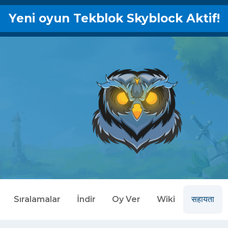
Yeni oyun Tekblok Skyblock Aktif!
Sıralamalar
İndir
Oy Ver
Wiki
सहायता