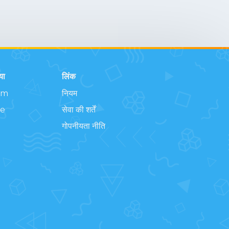
या
लिंक
am
नियम
e
सेवा की शर्तें
गोपनीयता नीति