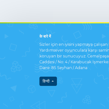
के बारे में
Sizler için en iyisini yapmaya çalışan b
Yardımsever oyunculara karşı samim
koruyan bir sunucuyuz. Cemalpaşa 
Caddesi / No: 4 / Karabucak İşmerke
Daire: 85 Seyhan / Adana
हिन्दी