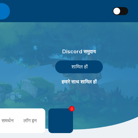
Discord समुदाय
शामिल हों
हमारे साथ शामिल हों
0
समर्थन
लॉग इन