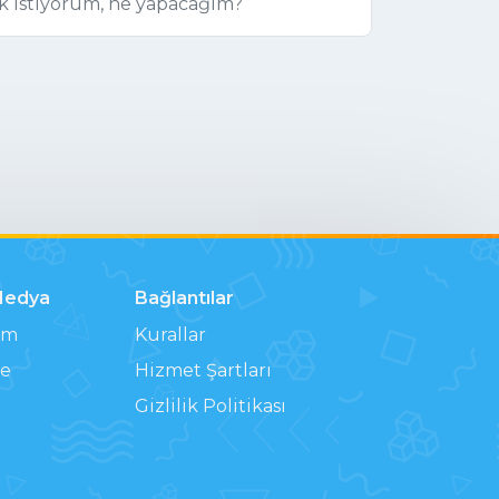
k istiyorum, ne yapacağım?
Medya
Bağlantılar
am
Kurallar
e
Hizmet Şartları
Gizlilik Politikası