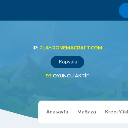
IP:
PLAY.RONEMACRAFT.COM
Kopyala
93
OYUNCU AKTIF
Anasayfa
Mağaza
Kredi Yük