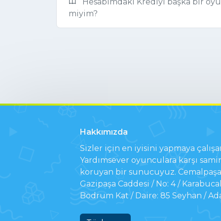
Hesabımdaki Krediyi başka bir oy
miyim?
Hakkımızda
Sizler için en iyisini yapmaya çalışa
Yardımsever oyunculara karşı samim
koruyan bir sunucuyuz. Cemalpaşa 
Gazipaşa Caddesi / No: 4 / Karabuca
Bodrum Kat / Daire: 85 Seyhan / Ad