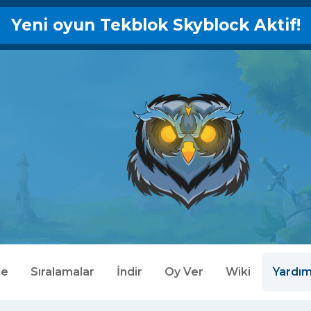
Yeni oyun Tekblok Skyblock Aktif!
le
Sıralamalar
İndir
Oy Ver
Wiki
Yardı