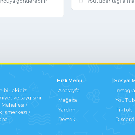
uncuya gönderebilir
Youtuber tagı alma
Hızlı Menü
Sosyal 
n bir ekibiz.
Anasayfa
Instagr
iyet ve saygısını
Mağaza
YouTub
Mahallesi /
Yardım
TikTok
k İşmerkezi /
ana
Destek
Discord