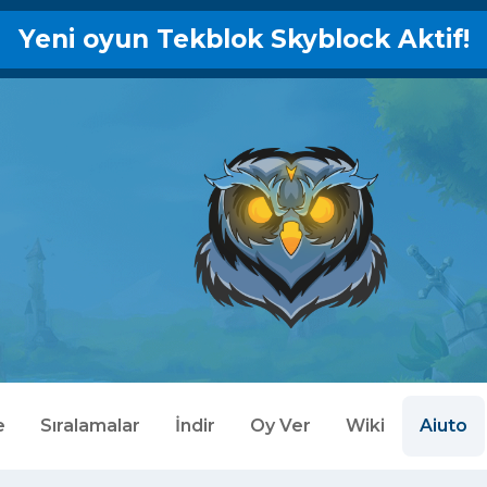
Yeni oyun Tekblok Skyblock Aktif!
e
Sıralamalar
İndir
Oy Ver
Wiki
Aiuto