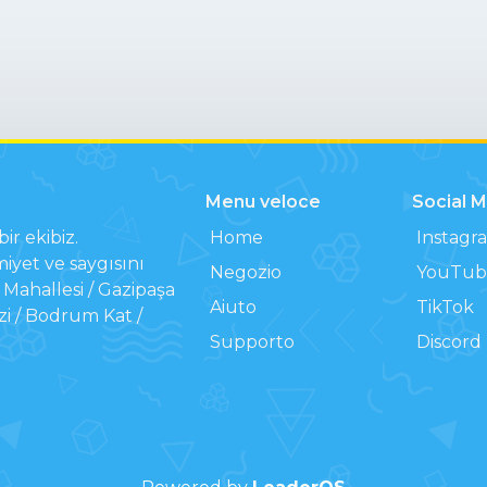
Menu veloce
Social 
ir ekibiz.
Home
Instagr
iyet ve saygısını
Negozio
YouTub
Mahallesi / Gazipaşa
Aiuto
TikTok
zi / Bodrum Kat /
Supporto
Discord