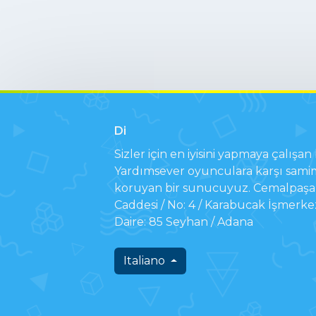
Di
Sizler için en iyisini yapmaya çalışan b
Yardımsever oyunculara karşı samim
koruyan bir sunucuyuz. Cemalpaşa 
Caddesi / No: 4 / Karabucak İşmerke
Daire: 85 Seyhan / Adana
Italiano