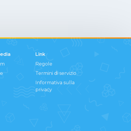
Media
Link
am
Regole
e
Termini di servizio
Informativa sulla
privacy