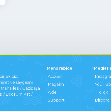
Menu rapide
Médias 
ir ekibiz.
Accueil
Instagr
iyet ve saygısını
Magasin
YouTub
Mahallesi / Gazipaşa
Aide
TikTok
zi / Bodrum Kat /
Support
Discord