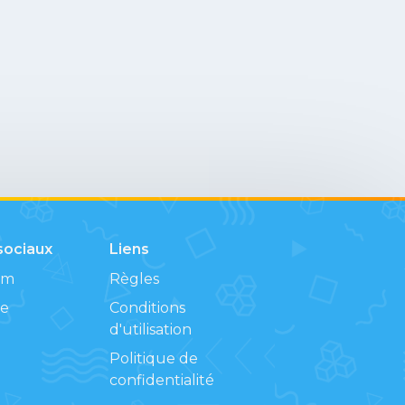
sociaux
Liens
am
Règles
e
Conditions
d'utilisation
Politique de
confidentialité