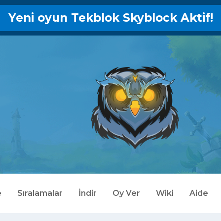
Yeni oyun Tekblok Skyblock Aktif!
e
Sıralamalar
İndir
Oy Ver
Wiki
Aide