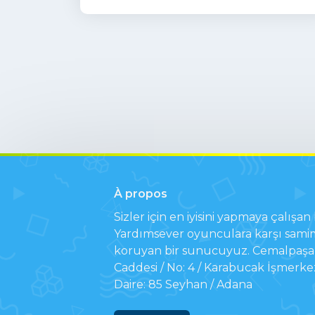
À propos
Sizler için en iyisini yapmaya çalışan b
Yardımsever oyunculara karşı samim
koruyan bir sunucuyuz. Cemalpaşa 
Caddesi / No: 4 / Karabucak İşmerke
Daire: 85 Seyhan / Adana