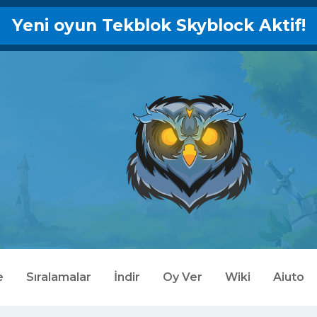
Yeni oyun Tekblok Skyblock Aktif!
e
Sıralamalar
İndir
Oy Ver
Wiki
Aiuto