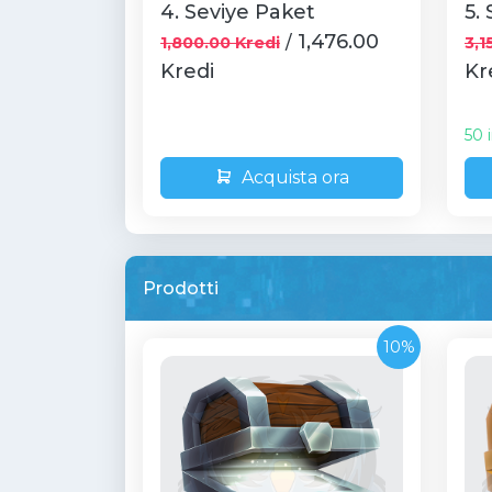
4. Seviye Paket
5.
1,476.00
/
1,800.00 Kredi
3,1
Kredi
Kr
50 
Acquista ora
Prodotti
10%