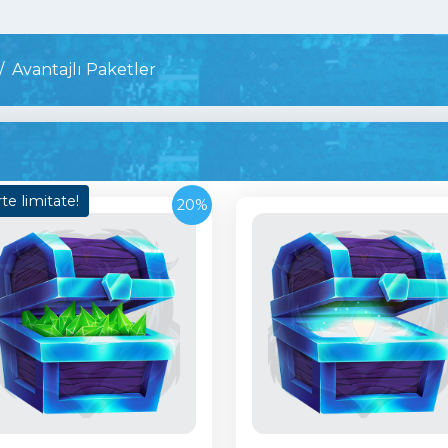
Avantajlı Paketler
te limitate!
20%