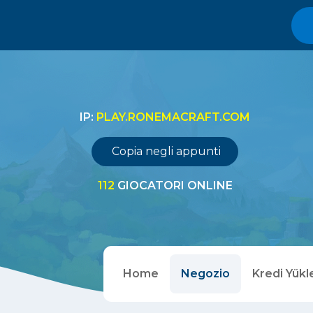
IP:
PLAY.RONEMACRAFT.COM
Copia negli appunti
112
GIOCATORI ONLINE
Home
Negozio
Kredi Yükl