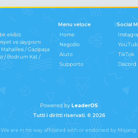
Menu veloce
Social 
ir ekibiz.
Home
Instagr
iyet ve saygısını
Negozio
YouTub
Mahallesi / Gazipaşa
Aiuto
TikTok
zi / Bodrum Kat /
Supporto
Discord
Powered by
LeaderOS
Tutti i diritti riservati. © 2026
We are in no way affiliated with or endorsed by Mojang.