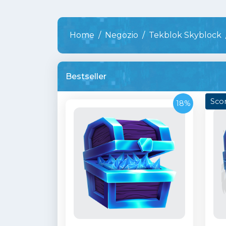
Home
Negozio
Tekblok Skyblock
Bestseller
Scor
18%