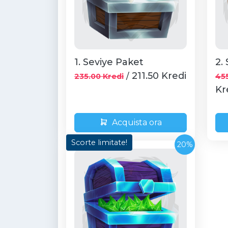
1. Seviye Paket
2.
211.50 Kredi
/
235.00 Kredi
455
Kr
Acquista ora
Scorte limitate!
20%