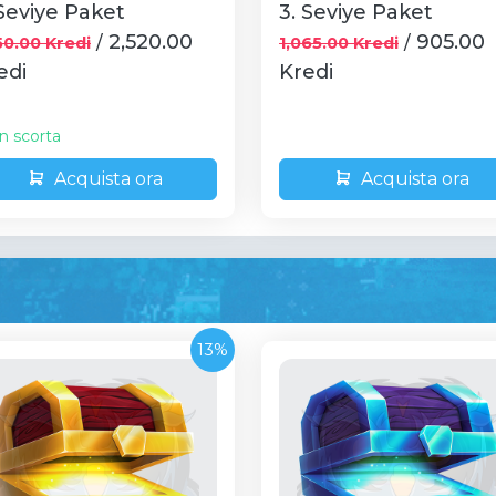
 Seviye Paket
3. Seviye Paket
2,520.00
905.00
/
/
50.00 Kredi
1,065.00 Kredi
edi
Kredi
in scorta
Acquista ora
Acquista ora
13%