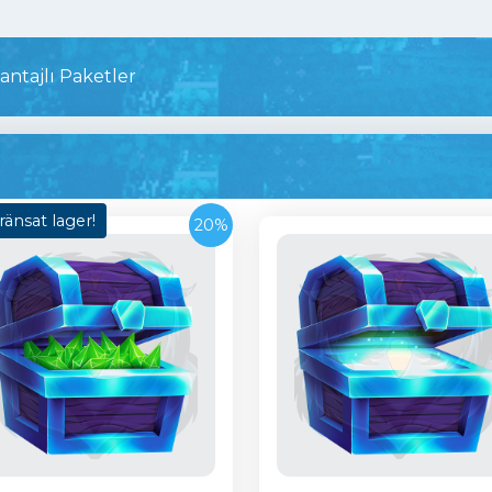
antajlı Paketler
änsat lager!
20%