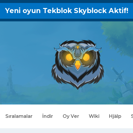
Yeni oyun Tekblok Skyblock Aktif!
Sıralamalar
İndir
Oy Ver
Wiki
Hjälp