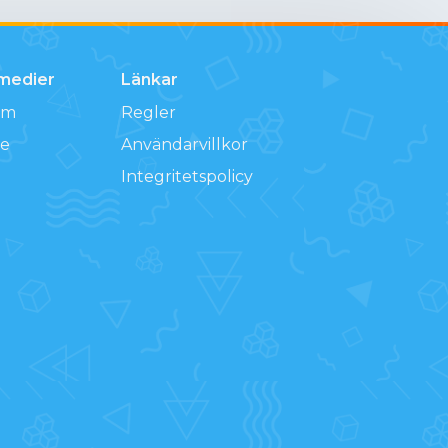
 medier
Länkar
am
Regler
e
Användarvillkor
Integritetspolicy