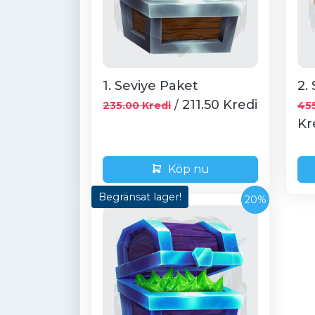
1. Seviye Paket
2.
211.50 Kredi
/
235.00 Kredi
455
Kr
Köp nu
Begränsat lager!
20%