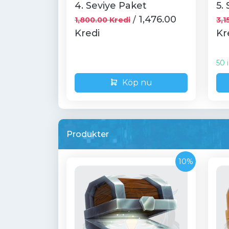
4. Seviye Paket
5.
1,476.00
/
1,800.00 Kredi
3,1
Kredi
Kr
50 
Köp nu
Produkter
10%