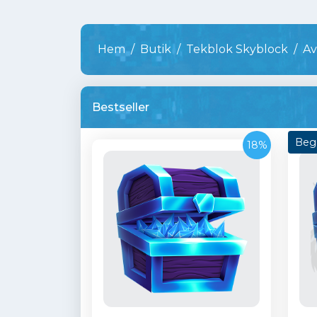
Hem
Butik
Tekblok Skyblock
Av
Bestseller
Begr
18%