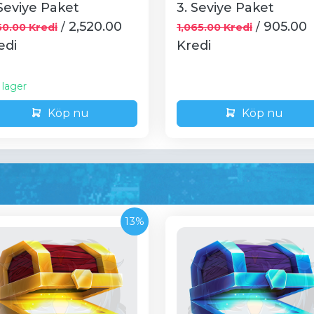
 Seviye Paket
3. Seviye Paket
2,520.00
905.00
/
/
50.00 Kredi
1,065.00 Kredi
edi
Kredi
i lager
Köp nu
Köp nu
13%