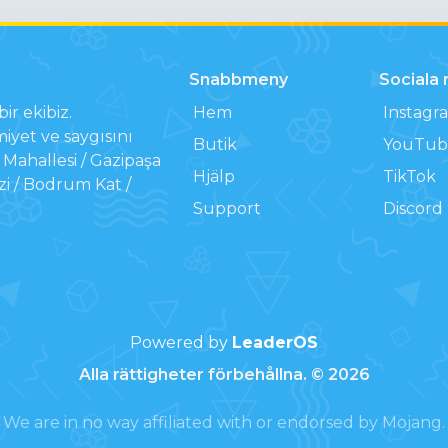
Snabbmeny
Sociala
ir ekibiz.
Hem
Instagr
iyet ve saygısını
Butik
YouTub
Mahallesi / Gazipaşa
Hjälp
TikTok
zi / Bodrum Kat /
Support
Discord
Powered by
LeaderOS
Alla rättigheter förbehållna. © 2026
We are in no way affiliated with or endorsed by Mojang.