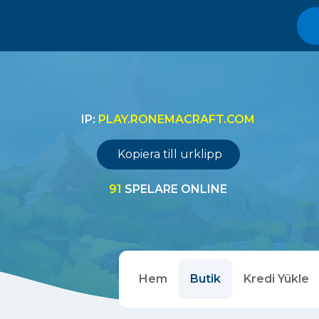
IP:
PLAY.RONEMACRAFT.COM
Kopiera till urklipp
91
SPELARE ONLINE
Hem
Butik
Kredi Yükle