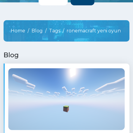
Home
Blog
Tags
ronemacraft yeni oyun
Blog