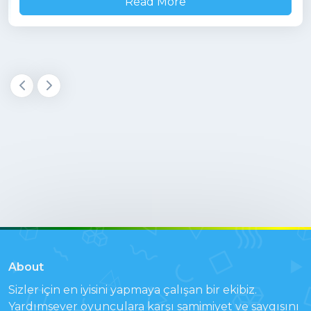
Read More
About
Sizler için en iyisini yapmaya çalışan bir ekibiz.
Yardımsever oyunculara karşı samimiyet ve saygısını