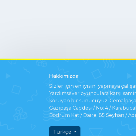
Hakkımızda
Sizler için en iyisini yapmaya çalışa
Yardımsever oyunculara karşı samim
koruyan bir sunucuyuz. Cemalpaşa 
Gazipaşa Caddesi / No: 4 / Karabuca
Bodrum Kat / Daire: 85 Seyhan / Ad
Türkçe