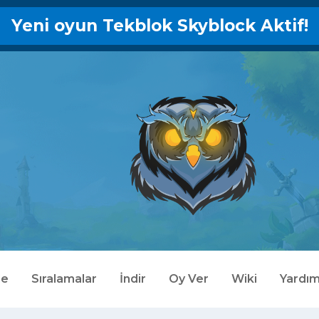
Yeni oyun Tekblok Skyblock Aktif!
le
Sıralamalar
İndir
Oy Ver
Wiki
Yardı