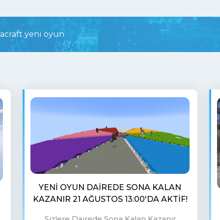
craft yeni oyun
YENI OYUN DAIREDE SONA KALAN
KAZANIR 21 AĞUSTOS 13:00'DA AKTIF!
Sizlere Dairede Sona Kalan Kazanır