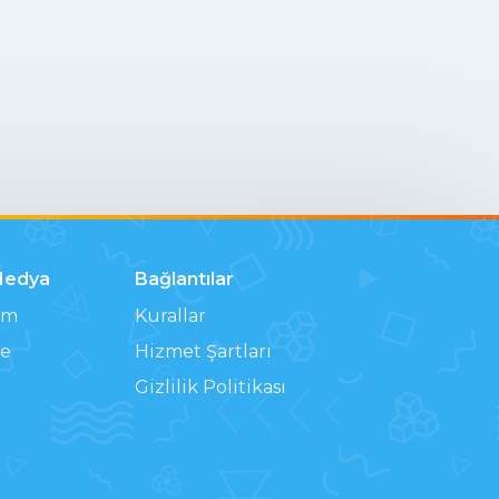
Medya
Bağlantılar
am
Kurallar
e
Hizmet Şartları
Gizlilik Politikası