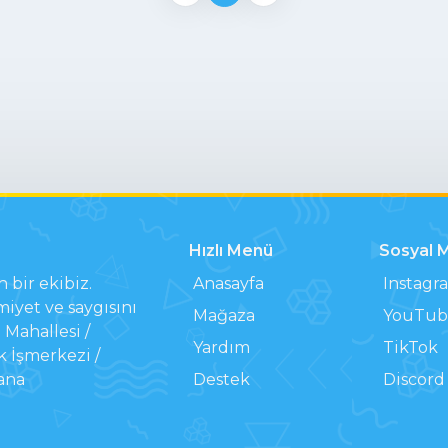
Hızlı Menü
Sosyal 
n bir ekibiz.
Anasayfa
Instagr
iyet ve saygısını
Mağaza
YouTub
Mahallesi /
Yardım
TikTok
k İşmerkezi /
ana
Destek
Discord