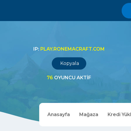
IP:
PLAY.RONEMACRAFT.COM
Kopyala
76
OYUNCU AKTIF
Anasayfa
Mağaza
Kredi Yük