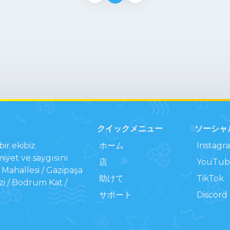
クイックメニュー
ソーシャ
ir ekibiz.
ホーム
Instagr
iyet ve saygısını
店
YouTub
Mahallesi / Gazipaşa
助けて
TikTok
zi / Bodrum Kat /
サポート
Discord