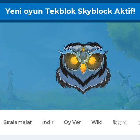
Yeni oyun Tekblok Skyblock Aktif!
Sıralamalar
İndir
Oy Ver
Wiki
助けて