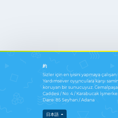
約
Sizler için en iyisini yapmaya çalışan b
Yardımsever oyunculara karşı samim
koruyan bir sunucuyuz. Cemalpaşa 
Caddesi / No: 4 / Karabucak İşmerke
Daire: 85 Seyhan / Adana
日本語