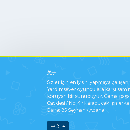
关于
Sizler için en iyisini yapmaya çalışan b
Yardımsever oyunculara karşı samim
koruyan bir sunucuyuz. Cemalpaşa 
Caddesi / No: 4 / Karabucak İşmerke
Daire: 85 Seyhan / Adana
中文