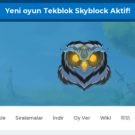
Yeni oyun Tekblok Skyblock Aktif!
kle
Sıralamalar
İndir
Oy Ver
Wiki
帮助