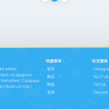
快捷菜单
社交媒体
ir ekibiz.
首页
Instagr
iyet ve saygısını
商店
YouTub
Mahallesi / Gazipaşa
帮助
TikTok
zi / Bodrum Kat /
支持
Discord