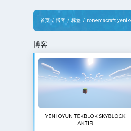
首页
博客
标签
ronemacraft yeni 
博客
YENI OYUN TEKBLOK SKYBLOCK
AKTIF!