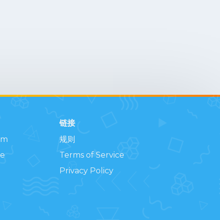
链接
am
规则
e
Terms of Service
Privacy Policy